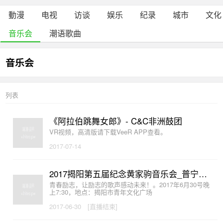
動漫
电视
访谈
娱乐
纪录
城市
文化
音乐会
潮语歌曲
音乐会
列表
《阿拉伯跳舞女郎》- C&C非洲鼓团
VR视频，高清版请下载VeeR APP查看。
2017-07-14
2017揭阳第五届纪念黄家驹音乐会_普宁频道直播视角
青春励志，让励志的歌声感动未来！。2017年6月30号晚
上7:30，地点：揭阳市青年文化广场
2017-06-30
[直播结束]