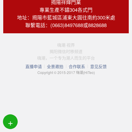
揭陽祥輝門業
專業生產不鏽304各式門
地址：揭陽市藍城區浦東大圓往南約300米處
聯繫電話：(0663)8497688或8828688
嗨潮·视界
揭阳微信时移频道
嗨潮，一个专为潮人而生的平台
直播申请
全景邀拍
合作联系
意见反馈
Copyright © 2015-2017 嗨潮(HiTeo)
+