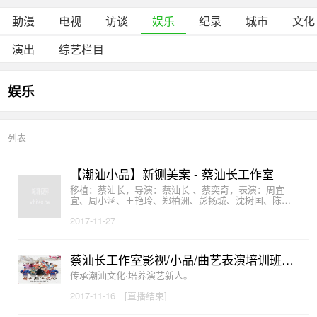
動漫
电视
访谈
娱乐
纪录
城市
文化
演出
综艺栏目
娱乐
列表
【潮汕小品】新铡美案 - 蔡汕长工作室
移植：蔡汕长，导演：蔡汕长 、蔡奕奇，表演：周宜
宜、周小涵、王艳玲、郑柏洲、彭扬城、沈树国、陈俊
明、蔡锐波、蔡汕长、蔡奕奇（排名按出场顺序）。蔡
2017-11-27
汕长工作室影视/小品/曲艺表演培训班首届学员结业汇报
演出 压轴小品 主办单位：蔡汕长工作室、揭阳市青年音
乐舞蹈协会 协办单位：揭阳市琴舞林文化传播有限公司
蔡汕长工作室影视/小品/曲艺表演培训班首届学员结业汇报演出
传承潮汕文化·培养演艺新人。
2017-11-16
[直播结束]