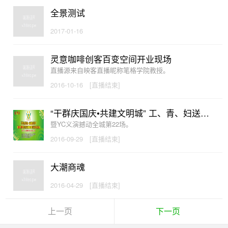
全景测试
2017-01-16
灵意咖啡创客百变空间开业现场
直播源来自映客直播昵称笔格学院教授。
2016-10-16
[直播结束]
“干群庆国庆•共建文明城” 工、青、妇送戏进西郊社区文艺汇演
暨YC义演撼动全城第22场。
2016-09-29
[直播结束]
大潮商魂
2016-04-29
[直播结束]
上一页
下一页