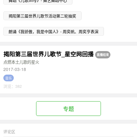
舞蹈《儿歌Strly》- 舞艺舞蹈中心
揭阳第三届世界儿歌节活动第二轮抽奖
朗诵《我骄傲，我是中国人》- 周奕帆、周奕亨表演
揭阳第三届世界儿歌节_星空网回播
直播结束
点燃本土儿歌的星火
2017-03-18
音乐
浏览：382
专题
评论区