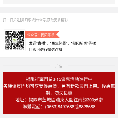
扫一扫关注[揭阳乐坛]公众号,获取更多精彩
公众号：揭阳乐坛
发送“直播”、“民生热线”、“揭阳新闻”等栏
目即可进行微信点播
广告
揭陽祥輝門業3·15優惠活動進行中
各種優質門均可享受優惠價，另有新款豪門上架。後惠無
期，勿失良機
地址：揭陽市藍城區浦東大圓往南約300米處
聯繫電話：(0663)8497688或8828688