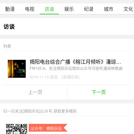
動漫
电视
访谈
娱乐
纪录
城市
文化
访谈
列表
揭阳电台综合广播《榕江月倾听》潘琼林专访
FM103.9。关注揭阳乐坛微信公众号可收听潘琼林歌曲
2016-11-15 报道
[直播结束]
上一页
下一页
扫一扫关注[揭阳乐坛]公众号,获取更多精彩
公众号：揭阳乐坛