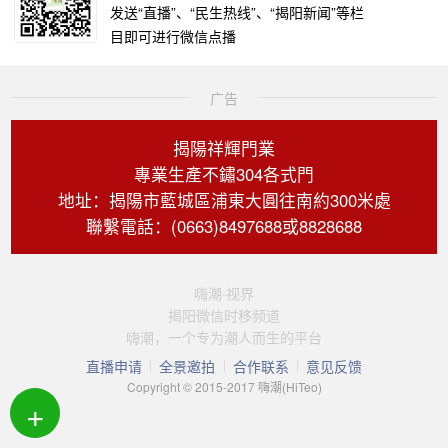
发送“直播”、“民生热线”、“揭阳新闻”等栏
目即可进行微信点播
广告
揭陽祥輝門業
專業生產不鏽304各式門
地址：揭陽市藍城區浦東大圓往南約300米處
聯繫電話：(0663)8497688或8828688
嗨潮·视界
揭阳微信时移频道
嗨潮，一个专为潮人而生的平台
直播申请
全景邀拍
合作联系
意见反馈
Copyright © 2015-2017 嗨潮(HiTeo)
+