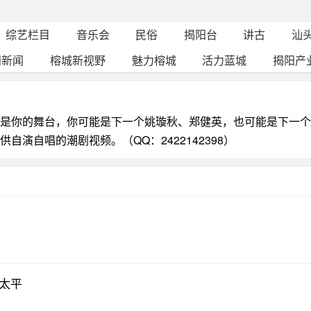
综艺栏目
音乐会
民俗
揭阳台
讲古
汕
阳新闻
榕城新视野
魅力榕城
活力蓝城
揭阳产
是你的舞台，你可能是下一个姚璇秋、郑健英，也可能是下一个
自演自唱的潮剧视频。（QQ：2422142398）
太平