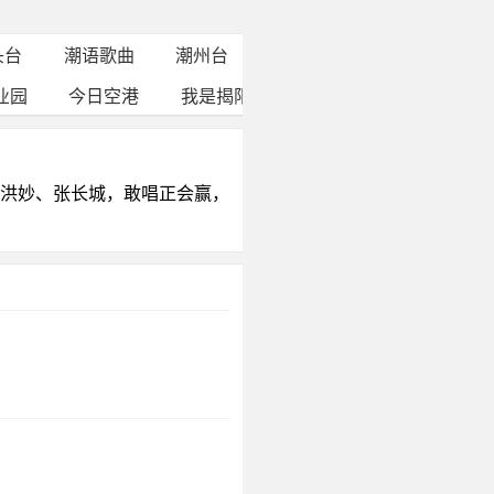
头台
潮语歌曲
潮州台
揭东台
普宁台
惠来
业园
今日空港
我是揭阳人
潮生活
爱健康
洪妙、张长城，敢唱正会赢，