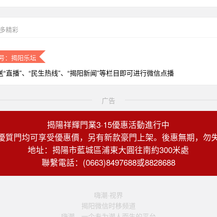
更多精彩
号：揭阳乐坛
送“直播”、“民生热线”、“揭阳新闻”等栏目即可进行微信点播
广告
揭陽祥輝門業3·15優惠活動進行中
優質門均可享受優惠價，另有新款豪門上架。後惠無期，勿
地址：揭陽市藍城區浦東大圓往南約300米處
聯繫電話：(0663)8497688或8828688
嗨潮·视界
揭阳微信时移频道
嗨潮，一个专为潮人而生的平台