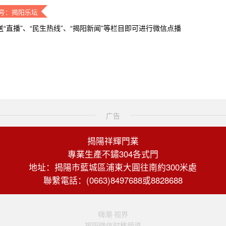
号：揭阳乐坛
送“直播”、“民生热线”、“揭阳新闻”等栏目即可进行微信点播
广告
揭陽祥輝門業
專業生產不鏽304各式門
地址：揭陽市藍城區浦東大圓往南約300米處
聯繫電話：(0663)8497688或8828688
嗨潮·视界
揭阳微信时移频道