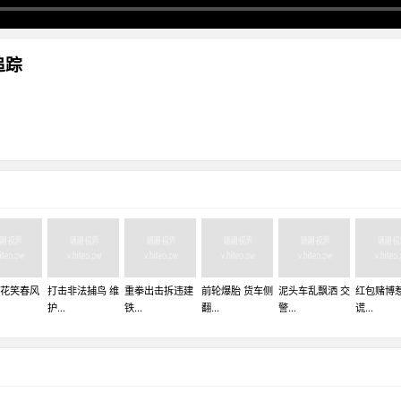
追踪
花笑春风
打击非法捕鸟 维
重拳出击拆违建
前轮爆胎 货车侧
泥头车乱飘洒 交
红包赌博
护...
铁...
翻...
警...
谎...