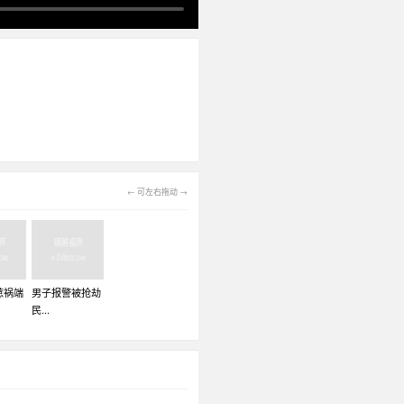
← 可左右拖动 →
惹祸端
男子报警被抢劫
民...