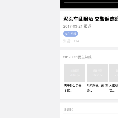
泥头车乱飘洒 交警循迹
2017-03-21 报道
民生热线
浏览：114
20170321民生热线
男子外出走失
唱响欢快儿歌 演
人面桃
全家...
绎...
赏...
评论区