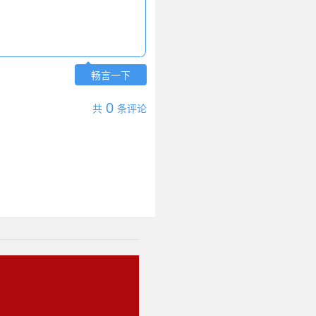
畅言一下
0
共
条评论