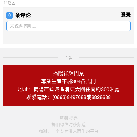
评论区
条评论
登录
0
来说两句吧...
广告
揭陽祥輝門業
專業生產不鏽304各式門
地址：揭陽市藍城區浦東大圓往南約300米處
聯繫電話：(0663)8497688或8828688
嗨潮·视界
揭阳微信时移频道
嗨潮，一个专为潮人而生的平台