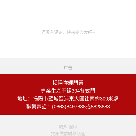
还没有评论，快来抢沙发吧~
广告
揭陽祥輝門業
專業生產不鏽304各式門
地址：揭陽市藍城區浦東大圓往南約300米處
聯繫電話：(0663)8497688或8828688
嗨潮·视界
揭阳微信时移频道