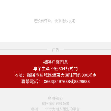
还没有评论，快来抢沙发吧~
广告
揭陽祥輝門業
專業生產不鏽304各式門
地址：揭陽市藍城區浦東大圓往南約300米處
聯繫電話：(0663)8497688或8828688
嗨潮·视界
揭阳微信时移频道
嗨潮，一个专为潮人而生的平台